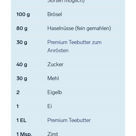
Sorten möglich)
100
g
Brösel
80
g
Haselnüsse
(fein gemahlen)
30
g
Premium Teebutter
zum
Anrösten
40
g
Zucker
30
g
Mehl
2
Eigelb
1
Ei
1
EL
Premium Teebutter
1
Msp.
Zimt