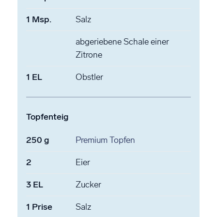
1
Msp.
Salz
abgeriebene Schale
einer
Zitrone
1
EL
Obstler
Topfenteig
250
g
Premium Topfen
2
Eier
3
EL
Zucker
1
Prise
Salz