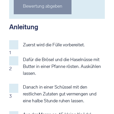
Stern
Stern
Stern
Stern
Stern
Bewertung abgeben
bewerten
bewerten
bewerten
bewerten
bewerten
Anleitung
Zuerst wird die Fülle vorbereitet.
1
Dafür die Brösel und die Haselnüsse mit
Butter in einer Pfanne rösten. Auskühlen
2
lassen.
Danach in einer Schüssel mit den
restlichen Zutaten gut vermengen und
3
eine halbe Stunde ruhen lassen.