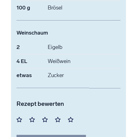
100
g
Brösel
Weinschaum
2
Eigelb
4
EL
Weißwein
etwas
Zucker
Rezept bewerten
Mit
Mit
Mit
Mit
Mit
1
2
3
4
5