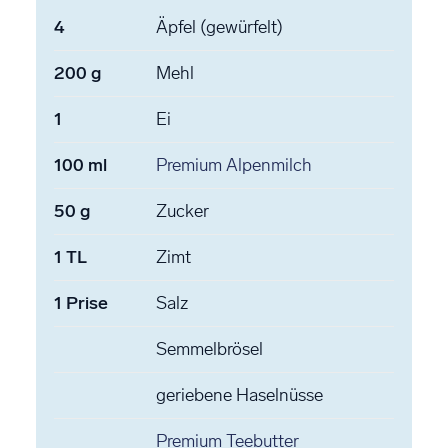
4
Äpfel
(gewürfelt)
200
g
Mehl
1
Ei
100
ml
Premium Alpenmilch
50
g
Zucker
1
TL
Zimt
1
Prise
Salz
Semmelbrösel
geriebene Haselnüsse
Premium Teebutter