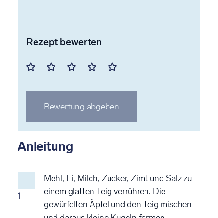
Rezept bewerten
Mit
Mit
Mit
Mit
Mit
1
2
3
4
5
Stern
Stern
Stern
Stern
Stern
Bewertung abgeben
bewerten
bewerten
bewerten
bewerten
bewerten
Anleitung
Mehl, Ei, Milch, Zucker, Zimt und Salz zu
einem glatten Teig verrühren. Die
1
gewürfelten Äpfel und den Teig mischen
und daraus kleine Kugeln formen.