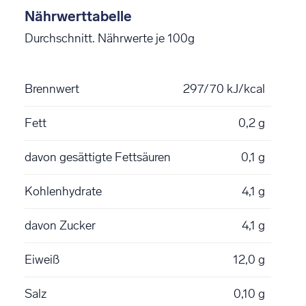
Nährwerttabelle
Durchschnitt. Nährwerte je 100g
Brennwert
297/70 kJ/kcal
Fett
0,2 g
davon gesättigte Fettsäuren
0,1 g
Kohlenhydrate
4,1 g
davon Zucker
4,1 g
Eiweiß
12,0 g
Salz
0,10 g