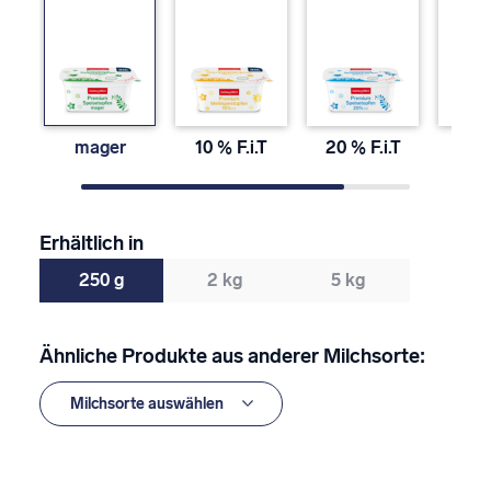
mager
10 % F.i.T
20 % F.i.T
40 % 
Erhältlich in
250 g
2 kg
5 kg
Ähnliche Produkte aus anderer Milchsorte: