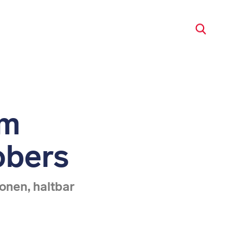
um
obers
onen, haltbar