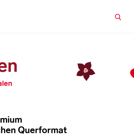
en
alen
emium
chen Querformat