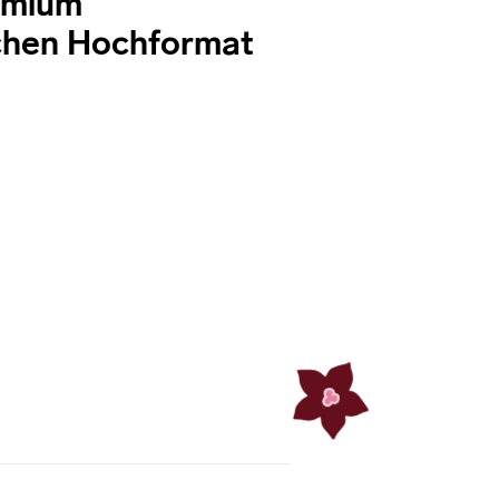
emium
chen Hochformat