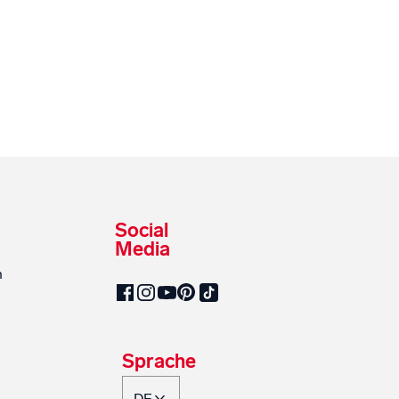
Social
Media
n
SalzburgMilch auf Pinterest
SalzburgMilch auf Facebook
SalzburgMilch auf Instagram
SalzburgMilch auf YouTube
SalzburgMilch auf TikTok
Sprache