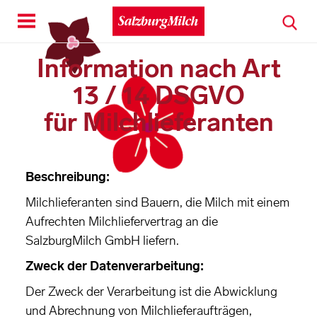
Toggle
navigation
Information nach Art
13 / 14 DSGVO
für Milchlieferanten
Beschreibung:
Milchlieferanten sind Bauern, die Milch mit einem
Aufrechten Milchliefervertrag an die
SalzburgMilch GmbH liefern.
Zweck der Datenverarbeitung:
Der Zweck der Verarbeitung ist die Abwicklung
und Abrechnung von Milchlieferaufträgen,