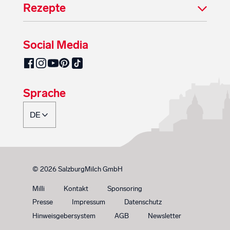
Rezepte
Social Media
SalzburgMilch auf Pinterest
SalzburgMilch auf Facebook
SalzburgMilch auf Instagram
SalzburgMilch auf YouTube
SalzburgMilch auf TikTok
Sprache
© 2026 SalzburgMilch GmbH
Milli
Kontakt
Sponsoring
Presse
Impressum
Datenschutz
Hinweisgebersystem
AGB
Newsletter