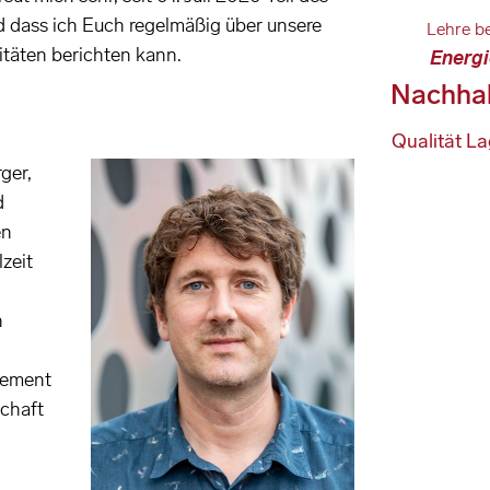
d dass ich Euch regelmäßig über unsere
Lehre b
täten berichten kann.
Energ
Nachhal
Qualität
La
ger,
d
en
zeit
n
gement
chaft