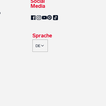
Social
Media
n
SalzburgMilch auf Pinterest
SalzburgMilch auf Facebook
SalzburgMilch auf Instagram
SalzburgMilch auf YouTube
SalzburgMilch auf TikTok
Sprache