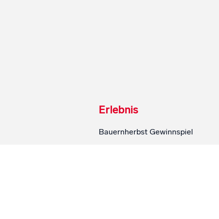
Erlebnis
Bauernherbst Gewinnspiel
Spielplatz
Videos
SalzburgMilch Fanartikel