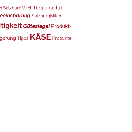
Regionalität
ei SalzburgMilch
ieeinsparung
SalzburgMilch
tigkeit
Gütesiegel
Produkt-
KÄSE
gerung
Tipps
Produkte