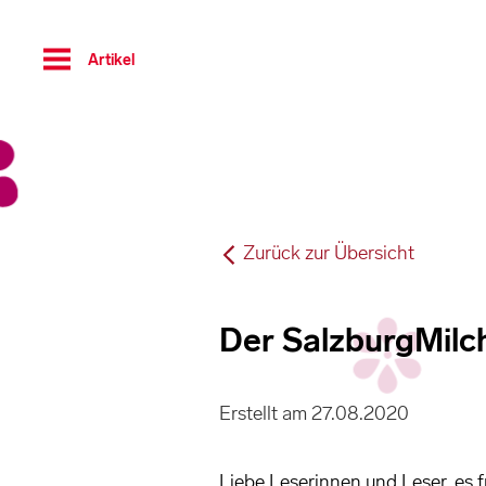
Toggle
Artikel
navigation
Zurück zur Übersicht
Der SalzburgMilc
Erstellt am 27.08.2020
Liebe Leserinnen und Leser, es fr