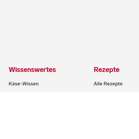
Wissenswertes
Rezepte
Käse-Wissen
Alle Rezepte
Blog
Bäuerinnen-Rezept
Podcast
Kinder-Rezepte
Land & Bauern
Kuchen & Torten
Wissen FAQ
Schnell & Einfach