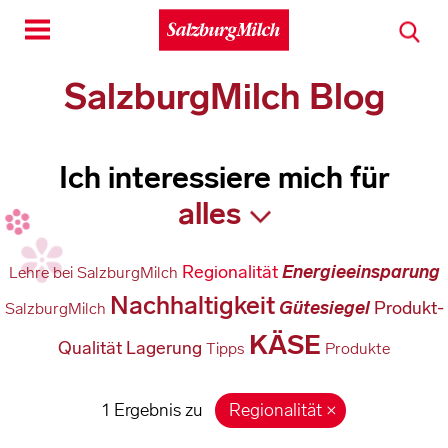
Toggle
navigation
SalzburgMilch Blog
Ich interessiere mich für
Regionalität
Energieeinsparung
Lehre bei SalzburgMilch
Nachhaltigkeit
Gütesiegel
Produkt-
SalzburgMilch
KÄSE
Qualität
Lagerung
Tipps
Produkte
1 Ergebnis zu
Regionalität
×