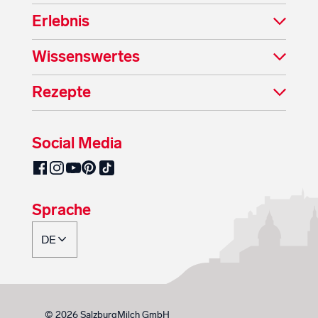
Erlebnis
Wissenswertes
Rezepte
Social Media
SalzburgMilch auf Pinterest
SalzburgMilch auf Facebook
SalzburgMilch auf Instagram
SalzburgMilch auf YouTube
SalzburgMilch auf TikTok
Sprache
© 2026 SalzburgMilch GmbH