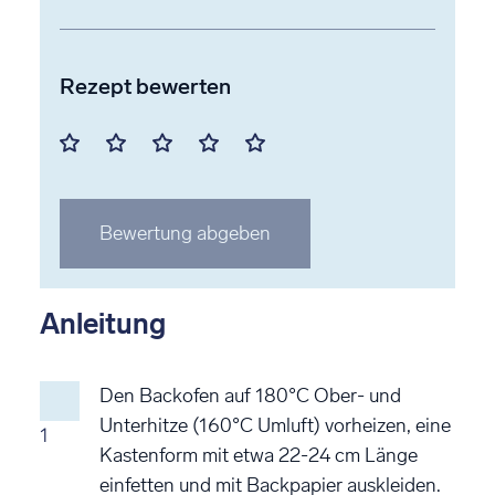
Rezept bewerten
Mit
Mit
Mit
Mit
Mit
1
2
3
4
5
Stern
Stern
Stern
Stern
Stern
Bewertung abgeben
bewerten
bewerten
bewerten
bewerten
bewerten
Anleitung
Den Backofen auf 180°C Ober- und
Unterhitze (160°C Umluft) vorheizen, eine
1
Kastenform mit etwa 22-24 cm Länge
einfetten und mit Backpapier auskleiden.