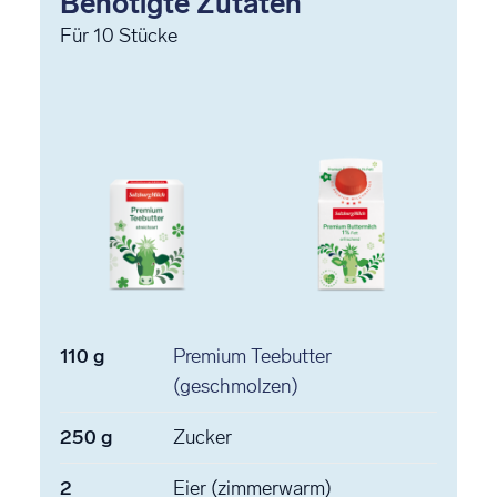
Benötigte Zutaten
Für
10
Stücke
110
g
Premium Teebutter
(geschmolzen)
250
g
Zucker
2
Eier
(zimmerwarm)