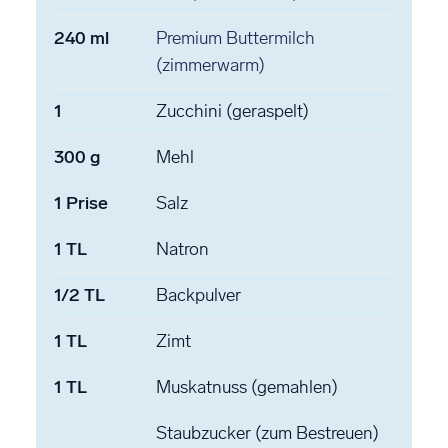
240
ml
Premium Buttermilch
(zimmerwarm)
1
Zucchini
(geraspelt)
300
g
Mehl
1
Prise
Salz
1
TL
Natron
1/2
TL
Backpulver
1
TL
Zimt
1
TL
Muskatnuss
(gemahlen)
Staubzucker
(zum Bestreuen)