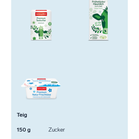
Teig
150
g
Zucker