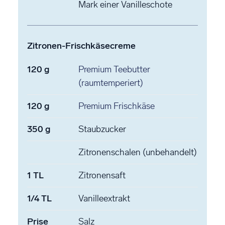
Mark einer Vanilleschote
Zitronen-Frischkäsecreme
120
g
Premium Teebutter
(raumtemperiert)
120
g
Premium Frischkäse
350
g
Staubzucker
Zitronenschalen
(unbehandelt)
1
TL
Zitronensaft
1/4
TL
Vanilleextrakt
Prise
Salz