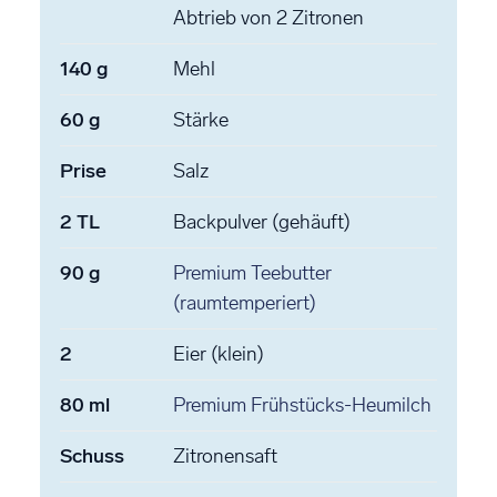
Abtrieb von 2 Zitronen
140
g
Mehl
60
g
Stärke
Prise
Salz
2
TL
Backpulver
(gehäuft)
90
g
Premium Teebutter
(raumtemperiert)
2
Eier
(klein)
80
ml
Premium Frühstücks-Heumilch
Schuss
Zitronensaft