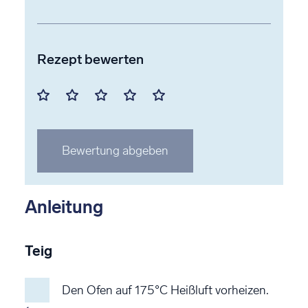
Rezept bewerten
Mit
Mit
Mit
Mit
Mit
1
2
3
4
5
Stern
Stern
Stern
Stern
Stern
Bewertung abgeben
bewerten
bewerten
bewerten
bewerten
bewerten
Anleitung
Teig
Den Ofen auf 175°C Heißluft vorheizen.