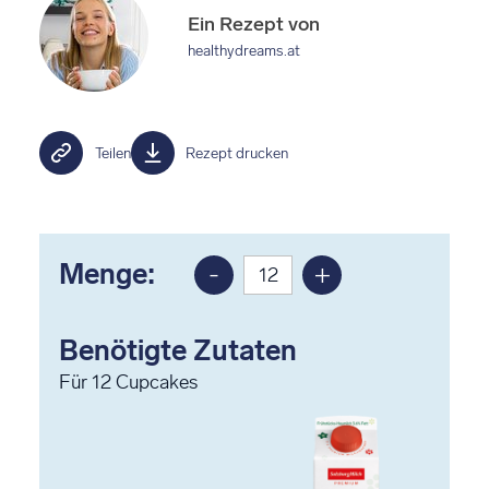
Ein Rezept von
healthydreams.at
Teilen
Rezept drucken
Menge:
-
+
Portion
Portion
reduzieren
erhöhen
Benötigte Zutaten
Für
12
Cupcakes