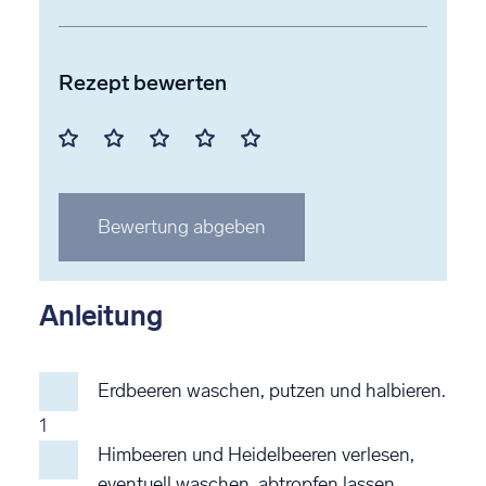
Rezept bewerten
Mit
Mit
Mit
Mit
Mit
1
2
3
4
5
Stern
Stern
Stern
Stern
Stern
Bewertung abgeben
bewerten
bewerten
bewerten
bewerten
bewerten
Anleitung
Erdbeeren waschen, putzen und halbieren.
1
Himbeeren und Heidelbeeren verlesen,
eventuell waschen, abtropfen lassen.