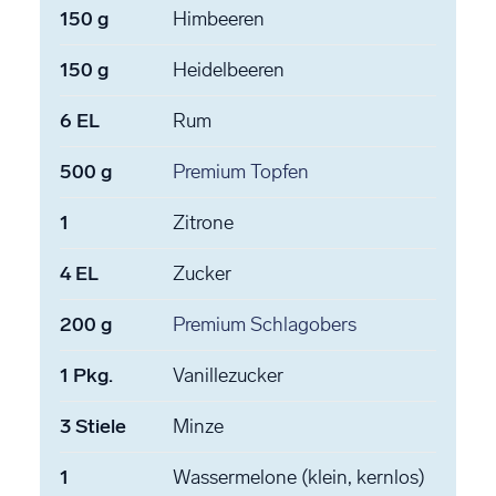
150
g
Himbeeren
150
g
Heidelbeeren
6
EL
Rum
500
g
Premium Topfen
1
Zitrone
4
EL
Zucker
200
g
Premium Schlagobers
1
Pkg.
Vanillezucker
3
Stiele
Minze
1
Wassermelone
(klein, kernlos)