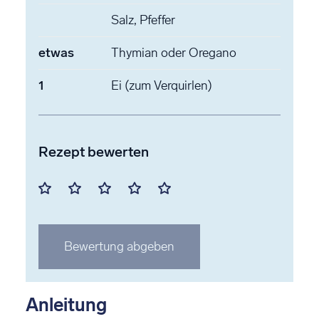
Salz, Pfeffer
etwas
Thymian
oder Oregano
1
Ei
(zum Verquirlen)
Rezept bewerten
Mit
Mit
Mit
Mit
Mit
1
2
3
4
5
Stern
Stern
Stern
Stern
Stern
Bewertung abgeben
bewerten
bewerten
bewerten
bewerten
bewerten
Anleitung