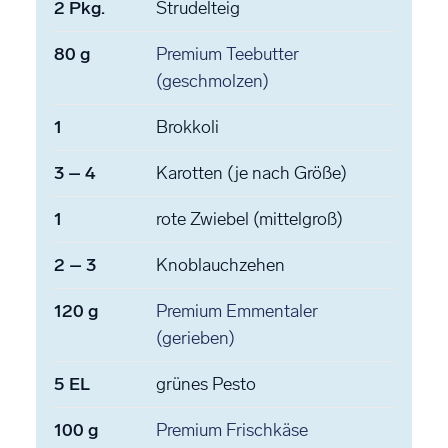
2
Pkg.
Strudelteig
80
g
Premium Teebutter
(geschmolzen)
1
Brokkoli
3
–
4
Karotten
(je nach Größe)
1
rote Zwiebel
(mittelgroß)
2
–
3
Knoblauchzehen
120
g
Premium Emmentaler
(gerieben)
5
EL
grünes Pesto
100
g
Premium Frischkäse