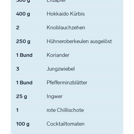
400
g
Hokkaido Kürbis
2
Knoblauchzehen
250
g
Hühneroberkeulen
ausgelöst
1
Bund
Koriander
3
Jungzwiebel
1
Bund
Pfefferminzblätter
25
g
Ingwer
1
rote Chillischote
100
g
Cocktailtomaten