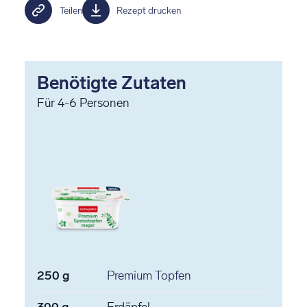
Teilen
Rezept drucken
Benötigte Zutaten
Für
4-6
Personen
250
g
Premium Topfen
300
g
Erdäpfel