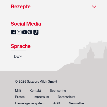
Rezepte
Social Media
SalzburgMilch auf Pinterest
SalzburgMilch auf Facebook
SalzburgMilch auf Instagram
SalzburgMilch auf YouTube
SalzburgMilch auf TikTok
Sprache
© 2026 SalzburgMilch GmbH
Milli
Kontakt
Sponsoring
Presse
Impressum
Datenschutz
Hinweisgebersystem
AGB
Newsletter