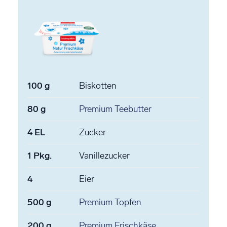
100
g
Biskotten
80
g
Premium Teebutter
4
EL
Zucker
1
Pkg.
Vanillezucker
4
Eier
500
g
Premium Topfen
200
g
Premium Frischkäse