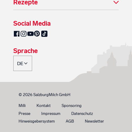
Rezepte
Social Media
SalzburgMilch auf Pinterest
SalzburgMilch auf Facebook
SalzburgMilch auf Instagram
SalzburgMilch auf YouTube
SalzburgMilch auf TikTok
Sprache
© 2026 SalzburgMilch GmbH
Milli
Kontakt
Sponsoring
Presse
Impressum
Datenschutz
Hinweisgebersystem
AGB
Newsletter