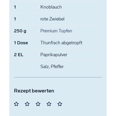
1
Knoblauch
1
rote Zwiebel
250
g
Premium Topfen
1
Dose
Thunfisch
abgetropft
2
EL
Paprikapulver
Salz, Pfeffer
Rezept bewerten
Mit
Mit
Mit
Mit
Mit
1
2
3
4
5