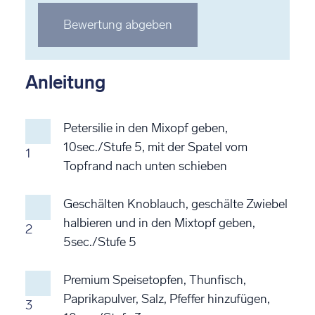
Stern
Stern
Stern
Stern
Stern
Bewertung abgeben
bewerten
bewerten
bewerten
bewerten
bewerten
Anleitung
Petersilie in den Mixopf geben,
10sec./Stufe 5, mit der Spatel vom
1
Topfrand nach unten schieben
Geschälten Knoblauch, geschälte Zwiebel
halbieren und in den Mixtopf geben,
2
5sec./Stufe 5
Premium Speisetopfen, Thunfisch,
Paprikapulver, Salz, Pfeffer hinzufügen,
3