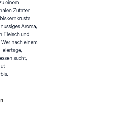
zu einem
nalen Zutaten
rbiskernkruste
, nussiges Aroma,
n Fleisch und
. Wer nach einem
Feiertage,
essen sucht,
gut
bis.
on