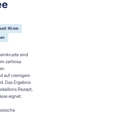
ee
eit: 90 min
sen
ernkruste sind
em zartrosa
gen
nd auf cremigem
rd. Das Ergebnis
edaillons Rezept,
ässe eignet.
assische