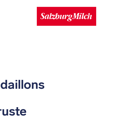
aillons
ruste