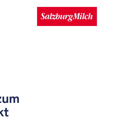
 zum
kt