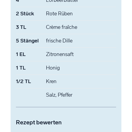
2
Stück
Rote Rüben
3
TL
Crème fraîche
5
Stängel
frische Dille
1
EL
Zitronensaft
1
TL
Honig
1/2
TL
Kren
Salz, Pfeffer
Rezept bewerten