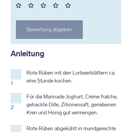
Mit
Mit
Mit
Mit
Mit
1
2
3
4
5
Stern
Stern
Stern
Stern
Stern
Bewertung abgeben
bewerten
bewerten
bewerten
bewerten
bewerten
Anleitung
Rote Rüben mit den Lorbeerblättern ca.
eine Stunde kochen.
1
Für die Marinade Joghurt, Crème fraîche,
gehackte Dille, Zitronensaft, geriebenen
2
Kren und Honig gut vermengen.
Rote Rüben abgekühlt in mundgerechte