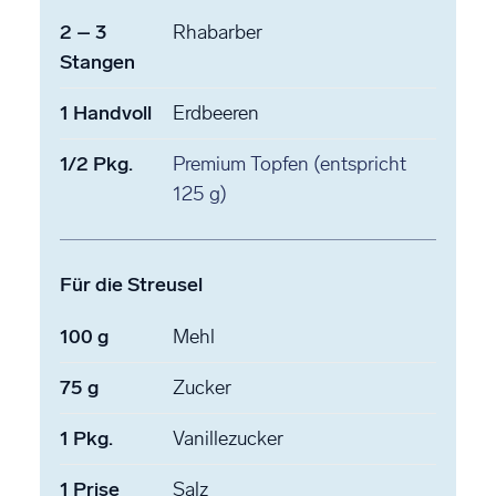
2
–
3
Rhabarber
Stangen
1
Handvoll
Erdbeeren
1/2
Pkg.
Premium Topfen
(entspricht
125 g)
Für die Streusel
100
g
Mehl
75
g
Zucker
1
Pkg.
Vanillezucker
1
Prise
Salz