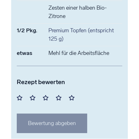
Zesten
einer halben Bio-
Zitrone
1/2
Pkg.
Premium Topfen
(entspricht
125 g)
etwas
Mehl
für die Arbeitsfläche
Rezept bewerten
Mit
Mit
Mit
Mit
Mit
1
2
3
4
5
Stern
Stern
Stern
Stern
Stern
Bewertung abgeben
bewerten
bewerten
bewerten
bewerten
bewerten