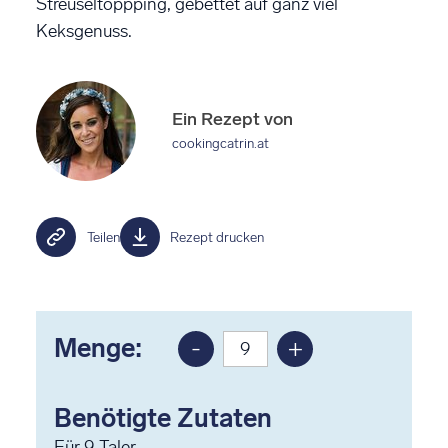
Streuseltoppping, gebettet auf ganz viel
Keksgenuss.
Ein Rezept von
cookingcatrin.at
Teilen
Rezept drucken
Menge:
-
+
Portion
Portion
reduzieren
erhöhen
Benötigte Zutaten
Für
9
Taler