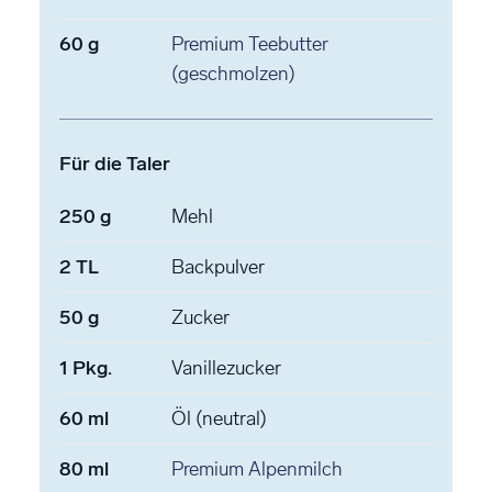
60
g
Premium Teebutter
(geschmolzen)
Für die Taler
250
g
Mehl
2
TL
Backpulver
50
g
Zucker
1
Pkg.
Vanillezucker
60
ml
Öl
(neutral)
80
ml
Premium Alpenmilch