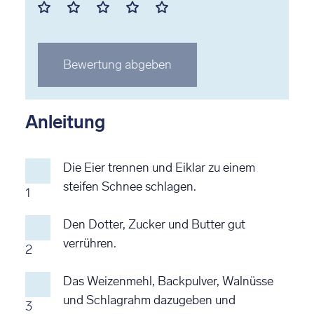
Mit
Mit
Mit
Mit
Mit
1
2
3
4
5
Stern
Stern
Stern
Stern
Stern
Bewertung abgeben
bewerten
bewerten
bewerten
bewerten
bewerten
Anleitung
Die Eier trennen und Eiklar zu einem
steifen Schnee schlagen.
1
Den Dotter, Zucker und Butter gut
verrühren.
2
Das Weizenmehl, Backpulver, Walnüsse
und Schlagrahm dazugeben und
3