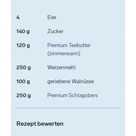
4
Eier
140
g
Zucker
120
g
Premium Teebutter
(zimmerwarm)
250
g
Weizenmehl
100
g
geriebene Walnüsse
250
g
Premium Schlagobers
Rezept bewerten