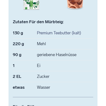
Zutaten Für den Mürbteig:
130
g
Premium Teebutter
(kalt)
220
g
Mehl
90
g
geriebene Haselnüsse
1
Ei
2
EL
Zucker
etwas
Wasser