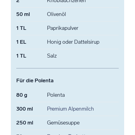
2
Knoblauchzehen
50
ml
Olivenöl
1
TL
Paprikapulver
1
EL
Honig
oder Dattelsirup
1
TL
Salz
Für die Polenta
80
g
Polenta
300
ml
Premium Alpenmilch
250
ml
Gemüsesuppe