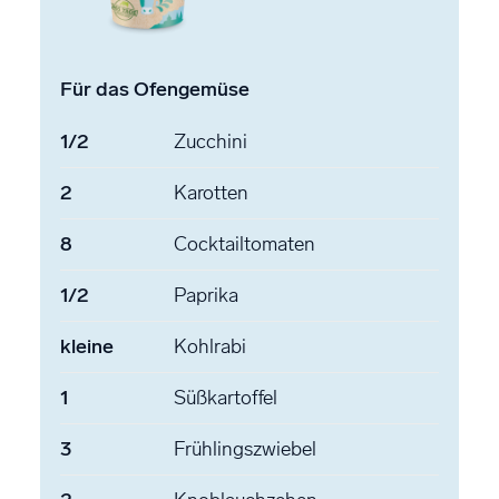
Für das Ofengemüse
1/2
Zucchini
2
Karotten
8
Cocktailtomaten
1/2
Paprika
kleine
Kohlrabi
1
Süßkartoffel
3
Frühlingszwiebel