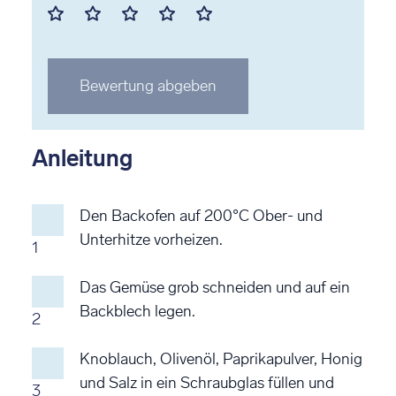
Mit
Mit
Mit
Mit
Mit
1
2
3
4
5
Stern
Stern
Stern
Stern
Stern
Bewertung abgeben
bewerten
bewerten
bewerten
bewerten
bewerten
Anleitung
Den Backofen auf 200°C Ober- und
Unterhitze vorheizen.
1
Das Gemüse grob schneiden und auf ein
Backblech legen.
2
Knoblauch, Olivenöl, Paprikapulver, Honig
und Salz in ein Schraubglas füllen und
3