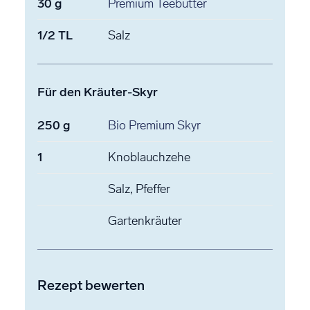
30
g
Premium Teebutter
1/2
TL
Salz
Für den Kräuter-Skyr
250
g
Bio Premium Skyr
1
Knoblauchzehe
Salz, Pfeffer
Gartenkräuter
Rezept bewerten