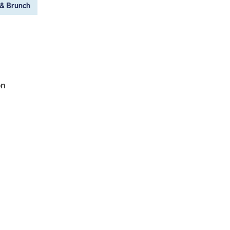
 & Brunch
on