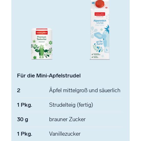
Für die Mini-Apfelstrudel
2
Äpfel
mittelgroß und säuerlich
1
Pkg.
Strudelteig
(fertig)
30
g
brauner Zucker
1
Pkg.
Vanillezucker