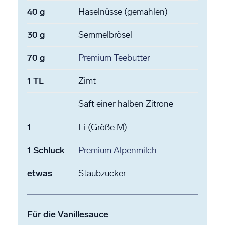
40
g
Haselnüsse
(gemahlen)
30
g
Semmelbrösel
70
g
Premium Teebutter
1
TL
Zimt
Saft einer halben Zitrone
1
Ei
(Größe M)
1
Schluck
Premium Alpenmilch
etwas
Staubzucker
Für die Vanillesauce