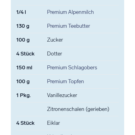
1/4
l
Premium Alpenmilch
130
g
Premium Teebutter
100
g
Zucker
4
Stück
Dotter
150
ml
Premium Schlagobers
100
g
Premium Topfen
1
Pkg.
Vanillezucker
Zitronenschalen
(gerieben)
4
Stück
Eiklar