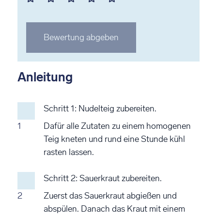
1
2
3
4
5
Stern
Stern
Stern
Stern
Stern
Bewertung abgeben
bewerten
bewerten
bewerten
bewerten
bewerten
Anleitung
Schritt 1: Nudelteig zubereiten.
1
Dafür alle Zutaten zu einem homogenen
Teig kneten und rund eine Stunde kühl
rasten lassen.
Schritt 2: Sauerkraut zubereiten.
2
Zuerst das Sauerkraut abgießen und
abspülen. Danach das Kraut mit einem