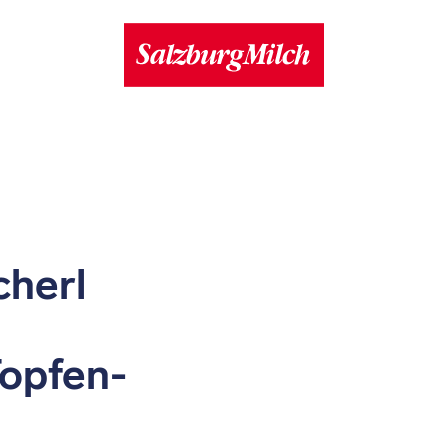
cherl
Topfen-