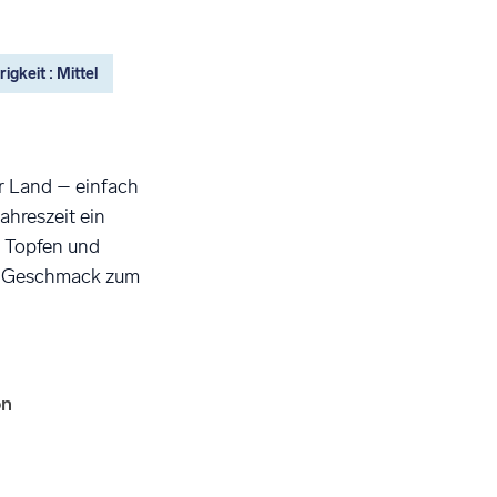
igkeit : Mittel
r Land – einfach
ahreszeit ein
s Topfen und
ch Geschmack zum
on