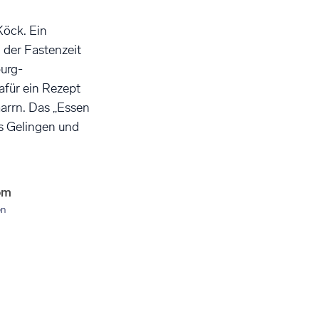
 Köck. Ein
 der Fastenzeit
burg-
afür ein Rezept
arrn. Das „Essen
s Gelingen und
om
en