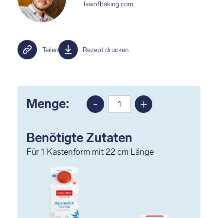
lawofbaking.com
Teilen
Rezept drucken
Menge:
-
+
Portion
Portion
reduzieren
erhöhen
Benötigte Zutaten
Für
1
Kastenform mit 22 cm Länge