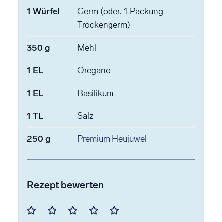
1
Würfel
Germ
(oder. 1 Packung
Trockengerm)
350
g
Mehl
1
EL
Oregano
1
EL
Basilikum
1
TL
Salz
250
g
Premium Heujuwel
Rezept bewerten
Mit
Mit
Mit
Mit
Mit