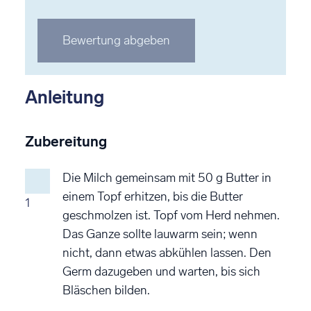
1
2
3
4
5
Stern
Stern
Stern
Stern
Stern
Bewertung abgeben
bewerten
bewerten
bewerten
bewerten
bewerten
Anleitung
Zubereitung
Die Milch gemeinsam mit 50 g Butter in
einem Topf erhitzen, bis die Butter
1
geschmolzen ist. Topf vom Herd nehmen.
Das Ganze sollte lauwarm sein; wenn
nicht, dann etwas abkühlen lassen. Den
Germ dazugeben und warten, bis sich
Bläschen bilden.