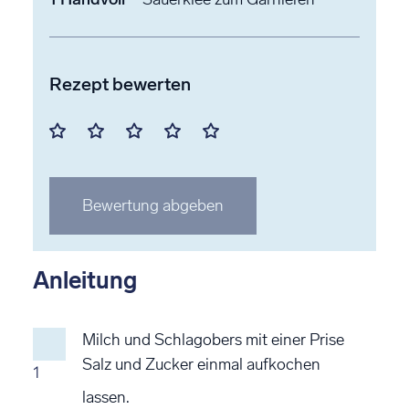
Rezept bewerten
Mit
Mit
Mit
Mit
Mit
1
2
3
4
5
Stern
Stern
Stern
Stern
Stern
Bewertung abgeben
bewerten
bewerten
bewerten
bewerten
bewerten
Anleitung
Milch und Schlagobers mit einer Prise
Salz und Zucker einmal aufkochen
1
lassen.