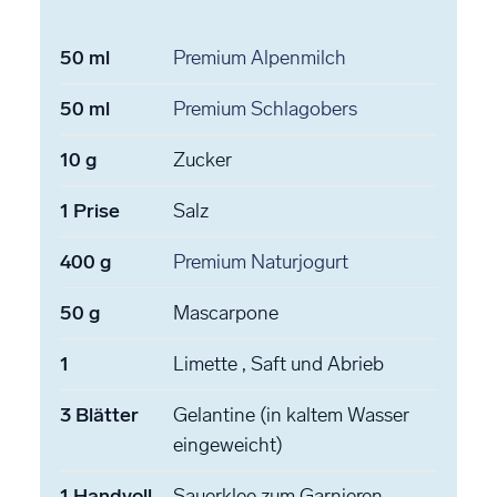
50
ml
Premium Alpenmilch
50
ml
Premium Schlagobers
10
g
Zucker
1
Prise
Salz
400
g
Premium Naturjogurt
50
g
Mascarpone
1
Limette
, Saft und Abrieb
3
Blätter
Gelantine
(in kaltem Wasser
eingeweicht)
1
Handvoll
Sauerklee
zum Garnieren