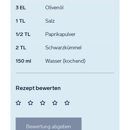
3
EL
Olivenöl
1
TL
Salz
1/2
TL
Paprikapulver
2
TL
Schwarzkümmel
150
ml
Wasser
(kochend)
Rezept bewerten
Mit
Mit
Mit
Mit
Mit
1
2
3
4
5
Stern
Stern
Stern
Stern
Stern
Bewertung abgeben