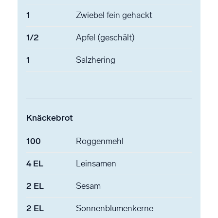
1
Zwiebel
fein gehackt
1/2
Apfel
(geschält)
1
Salzhering
Knäckebrot
100
Roggenmehl
4
EL
Leinsamen
2
EL
Sesam
2
EL
Sonnenblumenkerne