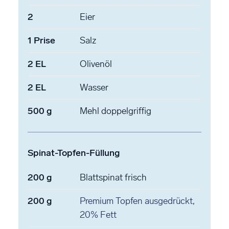
2
Eier
1
Prise
Salz
2
EL
Olivenöl
2
EL
Wasser
500
g
Mehl
doppelgriffig
Spinat-Topfen-Füllung
200
g
Blattspinat
frisch
200
g
Premium Topfen
ausgedrückt,
20% Fett