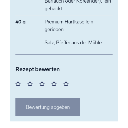
Bärlauch oder Koreander), fein
gehackt
40
g
Premium Hartkäse
fein
gerieben
Salz, Pfeffer
aus der Mühle
Rezept bewerten
Mit
Mit
Mit
Mit
Mit
1
2
3
4
5
Stern
Stern
Stern
Stern
Stern
Bewertung abgeben
bewerten
bewerten
bewerten
bewerten
bewerten