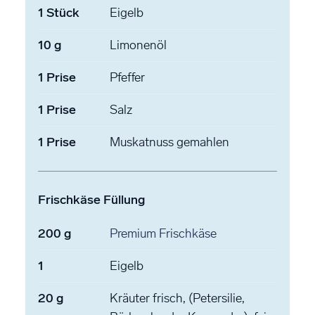
1
Stück
Eigelb
10
g
Limonenöl
1
Prise
Pfeffer
1
Prise
Salz
1
Prise
Muskatnuss
gemahlen
Frischkäse Füllung
200
g
Premium Frischkäse
1
Eigelb
20
g
Kräuter
frisch, (Petersilie,