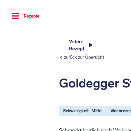
Toggle
Rezepte
navigation
Video-
Rezept
zurück zur Übersicht
Goldegger S
Schwierigkeit : Mittel
Videoreze
Schmeckt herrlich nach Weihna