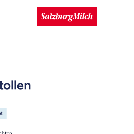
tollen
pt
chten