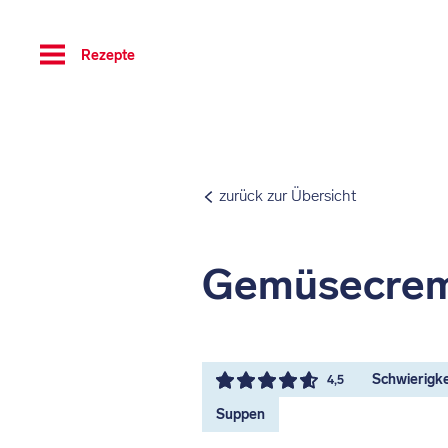
Toggle
Rezepte
navigation
zurück zur Übersicht
Gemüsecre
Schwierigkei
4,5
Suppen