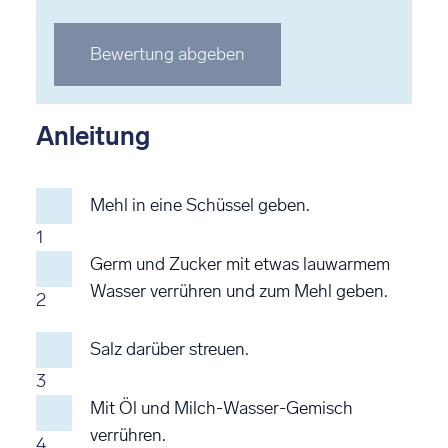
1
2
3
4
5
Stern
Stern
Stern
Stern
Stern
Bewertung abgeben
bewerten
bewerten
bewerten
bewerten
bewerten
Anleitung
Mehl in eine Schüssel geben.
1
Germ und Zucker mit etwas lauwarmem
Wasser verrühren und zum Mehl geben.
2
Salz darüber streuen.
3
Mit Öl und Milch-Wasser-Gemisch
verrühren.
4