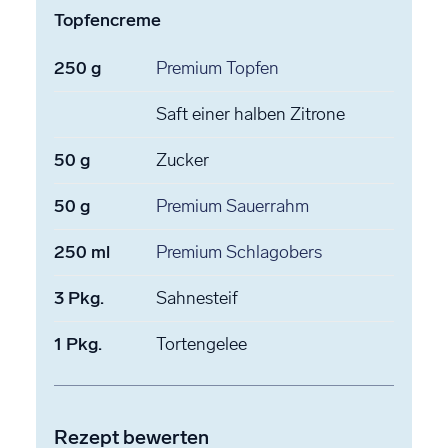
Topfencreme
250
g
Premium Topfen
Saft einer halben Zitrone
50
g
Zucker
50
g
Premium Sauerrahm
250
ml
Premium Schlagobers
3
Pkg.
Sahnesteif
1
Pkg.
Tortengelee
Rezept bewerten