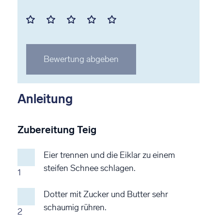
Mit
Mit
Mit
Mit
Mit
1
2
3
4
5
Stern
Stern
Stern
Stern
Stern
Bewertung abgeben
bewerten
bewerten
bewerten
bewerten
bewerten
Anleitung
Zubereitung Teig
Eier trennen und die Eiklar zu einem
steifen Schnee schlagen.
1
Dotter mit Zucker und Butter sehr
schaumig rühren.
2