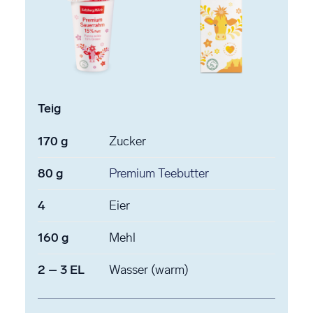
Teig
170
g
Zucker
80
g
Premium Teebutter
4
Eier
160
g
Mehl
2
–
3
EL
Wasser
(warm)