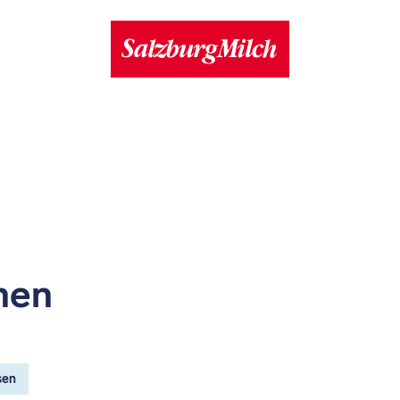
hen
sen