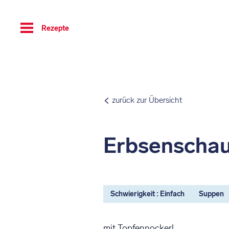
Toggle
Rezepte
navigation
zurück zur Übersicht
Erbsenscha
Schwierigkeit : Einfach
Suppen
mit Topfennockerl