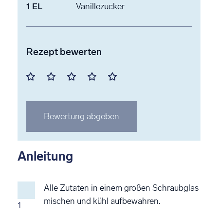
1
EL
Vanillezucker
Rezept bewerten
Mit
Mit
Mit
Mit
Mit
1
2
3
4
5
Stern
Stern
Stern
Stern
Stern
Bewertung abgeben
bewerten
bewerten
bewerten
bewerten
bewerten
Anleitung
Alle Zutaten in einem großen Schraubglas
mischen und kühl aufbewahren.
1