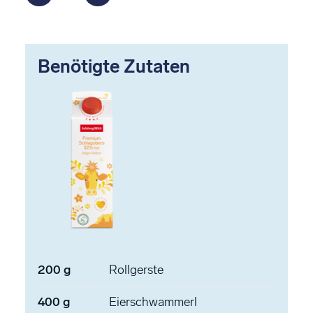
Benötigte Zutaten
200
g
Rollgerste
400
g
Eierschwammerl