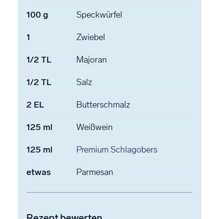
100
g
Speckwürfel
1
Zwiebel
1/2
TL
Majoran
1/2
TL
Salz
2
EL
Butterschmalz
125
ml
Weißwein
125
ml
Premium Schlagobers
etwas
Parmesan
Rezept bewerten