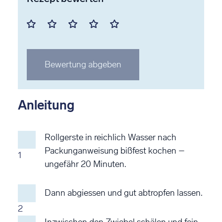
Mit
Mit
Mit
Mit
Mit
1
2
3
4
5
Stern
Stern
Stern
Stern
Stern
Bewertung abgeben
bewerten
bewerten
bewerten
bewerten
bewerten
Anleitung
Rollgerste in reichlich Wasser nach
Packunganweisung bißfest kochen –
1
ungefähr 20 Minuten.
Dann abgiessen und gut abtropfen lassen.
2
Inzwischen den Zwiebel schälen und fein