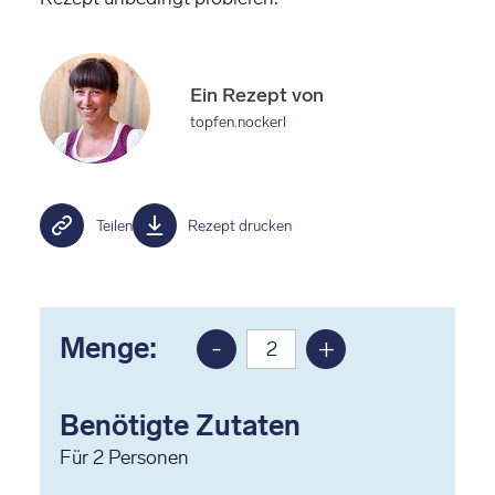
Ein Rezept von
topfen.nockerl
Teilen
Rezept drucken
Menge:
-
+
Portion
Portion
reduzieren
erhöhen
Benötigte Zutaten
Für
2
Personen