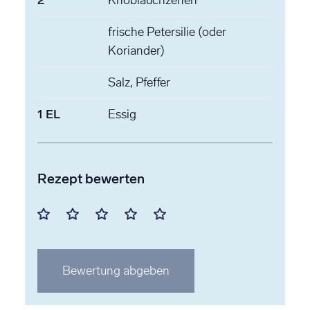
frische Petersilie
(oder
Koriander)
Salz, Pfeffer
1
EL
Essig
Rezept bewerten
Mit
Mit
Mit
Mit
Mit
1
2
3
4
5
Stern
Stern
Stern
Stern
Stern
Bewertung abgeben
bewerten
bewerten
bewerten
bewerten
bewerten