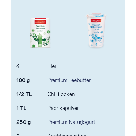
4
Eier
100
g
Premium Teebutter
1/2
TL
Chiliflocken
1
TL
Paprikapulver
250
g
Premium Naturjogurt
2
Knoblauchzehen