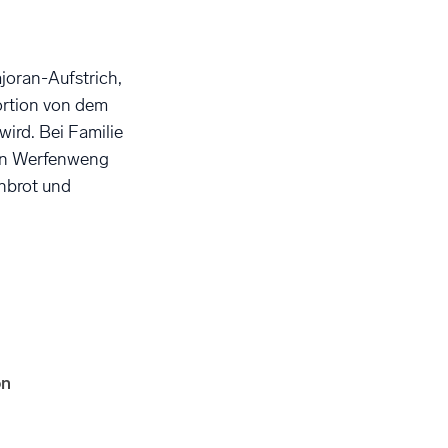
ajoran-Aufstrich,
Portion von dem
wird. Bei Familie
in Werfenweng
rnbrot und
on