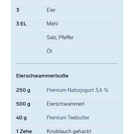
3
Eier
3
EL
Mehl
Salz, Pfeffer
Öl
Eierschwammerlsoße
250
g
Premium Naturjogurt
3,6 %
500
g
Eierschwammerl
40
g
Premium Teebutter
1
Zehe
Knoblauch
gehackt