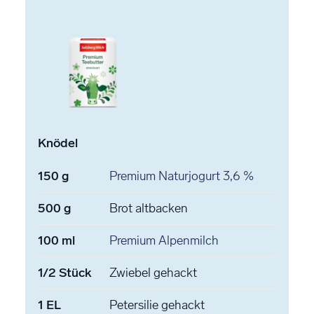
Knödel
150
g
Premium Naturjogurt
3,6 %
500
g
Brot
altbacken
100
ml
Premium Alpenmilch
1/2
Stück
Zwiebel
gehackt
1
EL
Petersilie
gehackt