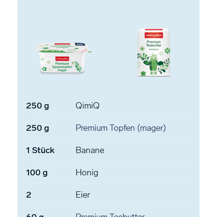
250
g
QimiQ
250
g
Premium Topfen
(mager)
1
Stück
Banane
100
g
Honig
2
Eier
60
g
Premium Teebutter