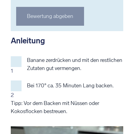
1
2
3
4
5
Stern
Stern
Stern
Stern
Stern
Bewertung abgeben
bewerten
bewerten
bewerten
bewerten
bewerten
Anleitung
Banane zerdrücken und mit den restlichen
Zutaten gut vermengen.
1
Bei 170° ca. 35 Minuten Lang backen.
2
Tipp: Vor dem Backen mit Nüssen oder
Kokosflocken bestreuen.