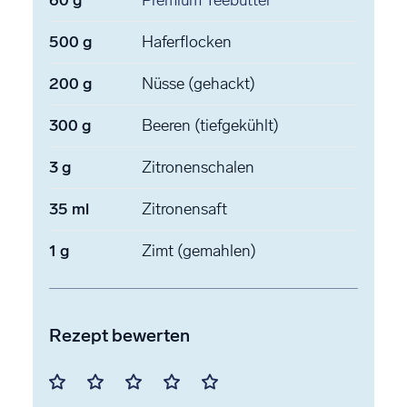
500
g
Haferflocken
200
g
Nüsse
(gehackt)
300
g
Beeren
(tiefgekühlt)
3
g
Zitronenschalen
35
ml
Zitronensaft
1
g
Zimt
(gemahlen)
Rezept bewerten
Mit
Mit
Mit
Mit
Mit