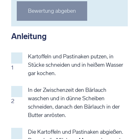
Stern
Stern
Stern
Stern
Stern
Bewertung abgeben
bewerten
bewerten
bewerten
bewerten
bewerten
Anleitung
Kartoffeln und Pastinaken putzen, in
Stücke schneiden und in heißem Wasser
1
gar kochen.
In der Zwischenzeit den Bärlauch
waschen und in dünne Scheiben
2
schneiden, danach den Bärlauch in der
Butter anrösten.
Die Kartoffeln und Pastinaken abgießen.