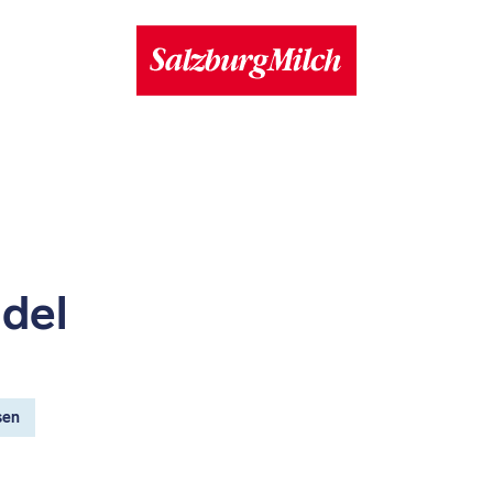
del
sen