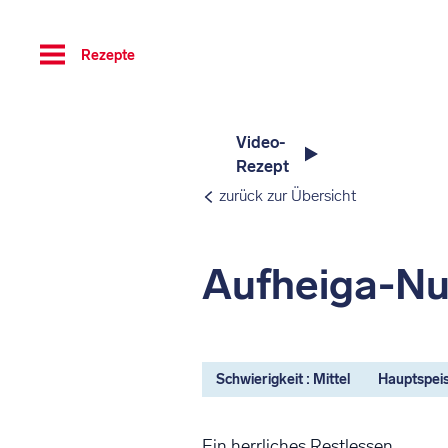
Toggle
Rezepte
navigation
Video-
Rezept
zurück zur Übersicht
Aufheiga-Nu
Schwierigkeit : Mittel
Hauptspei
Ein herrliches Restlessen