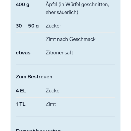
400
g
Äpfel
(in Würfel geschnitten,
eher säuerlich)
30
–
50
g
Zucker
Zimt
nach Geschmack
etwas
Zitronensaft
Zum Bestreuen
4
EL
Zucker
1
TL
Zimt