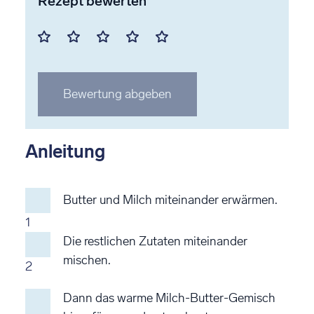
Rezept bewerten
Mit
Mit
Mit
Mit
Mit
1
2
3
4
5
Stern
Stern
Stern
Stern
Stern
Bewertung abgeben
bewerten
bewerten
bewerten
bewerten
bewerten
Anleitung
Butter und Milch miteinander erwärmen.
1
Die restlichen Zutaten miteinander
mischen.
2
Dann das warme Milch-Butter-Gemisch