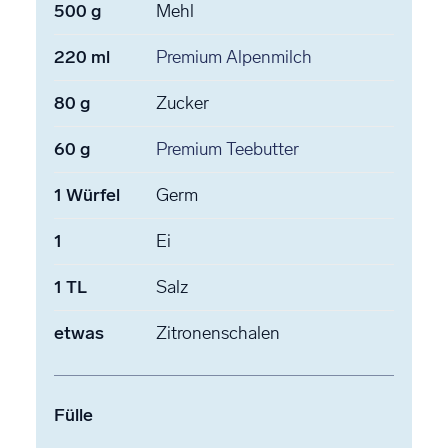
500
g
Mehl
220
ml
Premium Alpenmilch
80
g
Zucker
60
g
Premium Teebutter
1
Würfel
Germ
1
Ei
1
TL
Salz
etwas
Zitronenschalen
Fülle