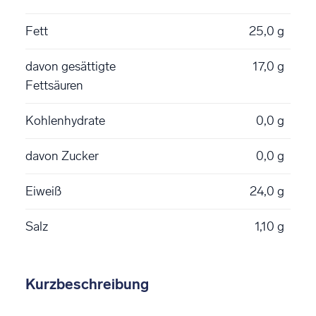
Fett
25,0 g
davon gesättigte
17,0 g
Fettsäuren
Kohlenhydrate
0,0 g
davon Zucker
0,0 g
Eiweiß
24,0 g
Salz
1,10 g
Kurzbeschreibung