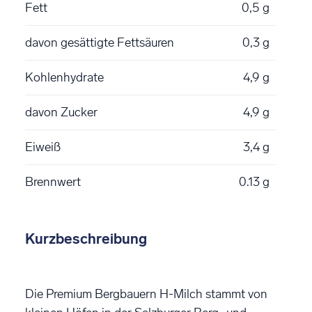
Fett
0,5 g
davon gesättigte Fettsäuren
0,3 g
Kohlenhydrate
4,9 g
davon Zucker
4,9 g
Eiweiß
3,4 g
Brennwert
0.13 g
Kurzbeschreibung
Die Premium Bergbauern H-Milch stammt von